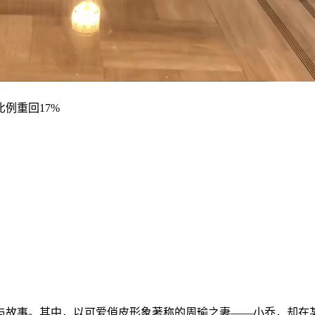
运与故事。其中，以可爱俏皮形象著称的周瑜之妻——小乔，却在