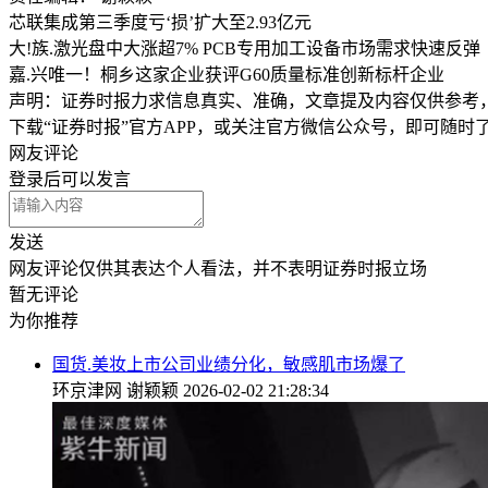
芯联集成第三季度亏‘损’扩大至2.93亿元
大!族.激光盘中大涨超7% PCB专用加工设备市场需求快速反弹
嘉.兴唯一！桐乡这家企业获评G60质量标准创新标杆企业
声明：证券时报力求信息真实、准确，文章提及内容仅供参考
下载“证券时报”官方APP，或关注官方微信公众号，即可随
网友评论
登录
后可以发言
发送
网友评论仅供其表达个人看法，并不表明证券时报立场
暂无评论
为你推荐
国货.美妆上市公司业绩分化，敏感肌市场爆了
环京津网
谢颖颖
2026-02-02 21:28:34