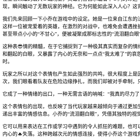
现，瞬间触动了无数玩家的神经。它为何能如此深入人心？这
我们先来回顾一下小乔在游戏中的设定。她是一位来自江东的
这样一位被宠爱着的英雄，在激烈的对战中，也难免会遭遇挫折
甚至带点小小的“不甘心”，便被凝聚成那标志性的“流泪翻白眼
这种表😎情的精髓，在于它捕捉到了一种极其真实而复杂的
和翻起的白眼，又暴露了内心的无奈和一点点“我太难了”的哀
时。
玩家之所以对这个表情包产生如此强烈的共鸣，很大程度上是
次，我们眼看着队友在危险边缘挣扎，而我们却被对手牵制，
它成了一种情绪的出口，一种无需言语的呐喊：“我真的尽力了
这个表情包的出现，也反映了当代玩家越来越倾向于通过更加
递出丰富的情感信息。小乔的“流泪翻白眼”，凭借其独特的
它可以用来表达在工作或学习中遇到的令人抓狂的难题，也可以
内心的🔥失落。这种跨越次元的情感连接，使得小乔这个游戏