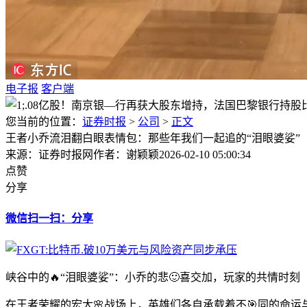
电子报
客户端
您当前的位置：
证券时报
>
公司
>
正文
王者小乔流泪翻白眼表情包：那些年我们一起追的“泪眼婆娑”
来源：证券时报网
作者：谢颖颖
2026-02-10 05:00:34
点赞
分享
微信扫一扫：分享
峡谷中的🔥“泪眼婆娑”：小乔的悲🙂喜交加，玩家的共情时刻
在王者荣耀的宏大🌸战场上，英雄们各自承载着不🎯同的命