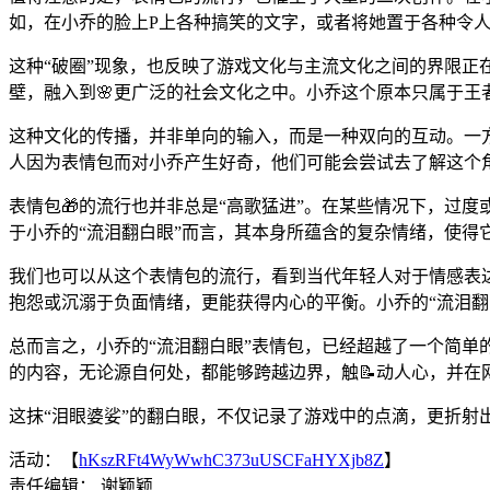
如，在小乔的脸上P上各种搞笑的文字，或者将她置于各种令人
这种“破圈”现象，也反映了游戏文化与主流文化之间的界限
壁，融入到🌸更广泛的社会文化之中。小乔这个原本只属于
这种文化的传播，并非单向的输入，而是一种双向的互动。一
人因为表情包而对小乔产生好奇，他们可能会尝试去了解这个
表情包🎁的流行也并非总是“高歌猛进”。在某些情况下，过度
于小乔的“流泪翻白眼”而言，其本身所蕴含的复杂情绪，使得
我们也可以从这个表情包的流行，看到当代年轻人对于情感表达
抱怨或沉溺于负面情绪，更能获得内心的平衡。小乔的“流泪翻
总而言之，小乔的“流泪翻白眼”表情包，已经超越了一个简单
的内容，无论源自何处，都能够跨越边界，触📝动人心，并在
这抹“泪眼婆娑”的翻白眼，不仅记录了游戏中的点滴，更折射
活动：【
hKszRFt4WyWwhC373uUSCFaHYXjb8Z
】
责任编辑： 谢颖颖