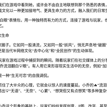
当我们在游戏中看到她，或许会不由自主地联想到那个熟悉的表情
戏文化以一种更加接地气、更具生命力的方式，融入我们的日常
翻白眼”表情包，用一种独特而有力的方式，连接了游戏与玩家
忆。
次生命
家圈子。它如同一股清流，又如同一股“妖风”，悄无声息地“破圈
是当代🎯网络文化“去中心化”和“全民创作”的生动体现。
玩家在游戏过程中捕捉到的瞬间。随着玩家们在社交媒体上的分
乔流泪翻白💡眼”。有人用它来形容现实生活中的无奈，例如“
一种“生无可恋”的自我调侃。
抓住了大🌸众的心理，它就会以惊人的速度蔓延。小乔的🔥“
💡“无语”、“无奈”、“心累”、“想哭但又有点想笑”等多种
小乔这个形象的基础上，玩家们纷纷发挥创意，P图、改字、甚至