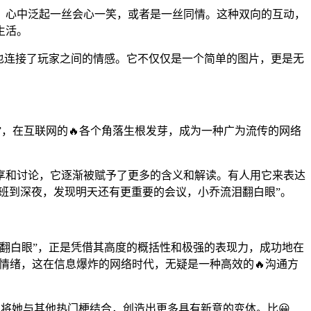
，心中泛起一丝会心一笑，或者是一丝同情。这种双向的互动，
生活。
，也连接了玩家之间的情感。它不仅仅是一个简单的图片，更是无
”，在互联网的🔥各个角落生根发芽，成为一种广为流传的网络
享和讨论，它逐渐被赋予了更多的含义和解读。有人用它来表达
加班到深夜，发现明天还有更重要的会议，小乔流泪翻白眼”。
流泪翻白眼”，正是凭借其高度的概括性和极强的表现力，成功地在
复杂情绪，这在信息爆炸的网络时代，无疑是一种高效的🔥沟通方
将她与其他热门梗结合，创造出更多具有新意的变体。比😀