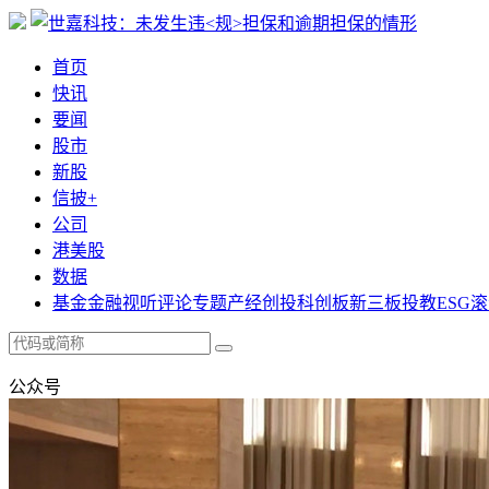
首页
快讯
要闻
股市
新股
信披+
公司
港美股
数据
基金
金融
视听
评论
专题
产经
创投
科创板
新三板
投教
ESG
滚
公众号