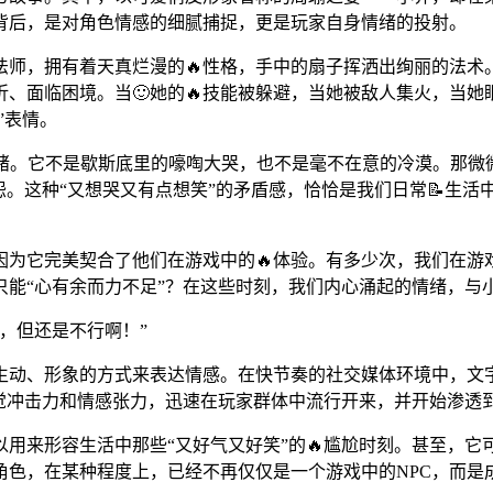
背后，是对角色情感的细腻捕捉，更是玩家自身情绪的投射。
法师，拥有着天真烂漫的🔥性格，手中的扇子挥洒出绚丽的法术
、面临困境。当🙂她的🔥技能被躲避，当她被敌人集火，当
”表情。
情绪。它不是歇斯底里的嚎啕大哭，也不是毫不在意的冷漠。那微
怨。这种“又想哭又有点想笑”的矛盾感，恰恰是我们日常📝生
因为它完美契合了他们在游戏中的🔥体验。有多少次，我们在游
只能“心有余而力不足”？在这些时刻，我们内心涌起的情绪，与
，但还是不行啊！”
生动、形象的方式来表达情感。在快节奏的社交媒体环境中，文字
视觉冲击力和情感张力，迅速在玩家群体中流行开来，并开始渗透
用来形容生活中那些“又好气又好笑”的🔥尴尬时刻。甚至，它可
角色，在某种程度上，已经不再仅仅是一个游戏中的NPC，而