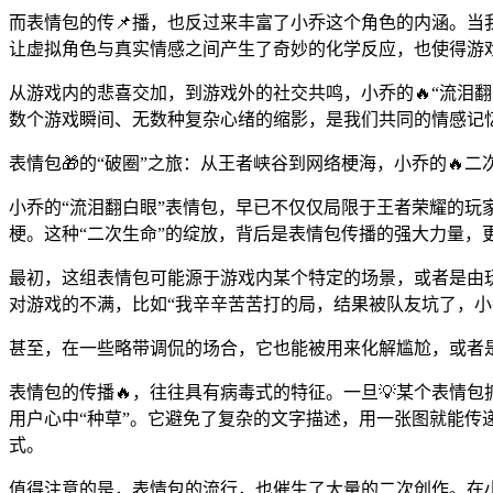
而表情包的传📌播，也反过来丰富了小乔这个角色的内涵。
让虚拟角色与真实情感之间产生了奇妙的化学反应，也使得游
从游戏内的悲喜交加，到游戏外的社交共鸣，小乔的🔥“流泪
数个游戏瞬间、无数种复杂心绪的缩影，是我们共同的情感记
表情包🎁的“破圈”之旅：从王者峡谷到网络梗海，小乔的🔥二
小乔的“流泪翻白眼”表情包，早已不仅仅局限于王者荣耀的玩
梗。这种“二次生命”的绽放，背后是表情包传播的强大力量，更
最初，这组表情包可能源于游戏内某个特定的场景，或者是由
对游戏的不满，比如“我辛辛苦苦打的局，结果被队友坑了，小
甚至，在一些略带调侃的场合，它也能被用来化解尴尬，或者是
表情包的传播🔥，往往具有病毒式的特征。一旦💡某个表情包
用户心中“种草”。它避免了复杂的文字描述，用一张图就能传递出
式。
值得注意的是，表情包的流行，也催生了大量的二次创作。在