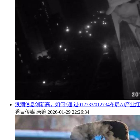
浪潮信息创新高，如何?通,过012733/012734布局AI产业
秀目传媒
唐婉
2026-01-29 22:26:34